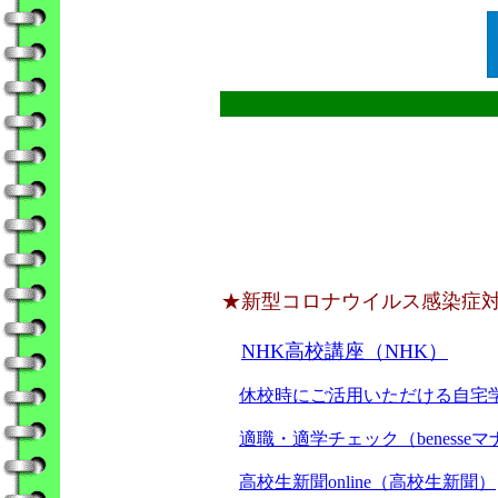
★新型コロナウイルス感染症
NHK高校講座（NHK）
休校時にご活用いただける自宅学習
適職・適学チェック（benesse
高校生新聞online（高校生新聞）