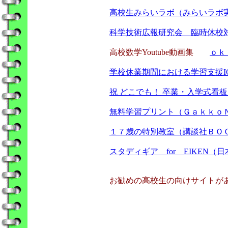
高校生みらいラボ（みらいラボ
科学技術広報研究会 臨時休校対応
高校数学Youtube動画集
ｏｋ
学校休業期間における学習支援I
祝 どこでも！ 卒業・入学式看
無料学習プリント（Ｇａｋｋｏ
１７歳の特別教室（講談社ＢＯ
スタディギア for EIKEN（
お勧めの高校生の向けサイトがあ