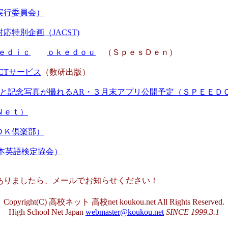
実行委員会）
特別企画（JACST)
ｅｄｉｃ
ｏｋｅｄｏｕ
（ＳｐｅｓＤｅｎ）
CTサービス
（数研出版）
板と記念写真が撮れるAR・３月末アプリ公開予定（ＳＰＥＥＤ
Ｎｅｔ）
ＯＫ倶楽部）
日本英語検定協会）
りましたら、メールでお知らせください！
Copyright(C) 高校ネット 高校net koukou.net All Rights Reserved.
High School Net Japan
webmaster@koukou.net
SINCE 1999.3.1